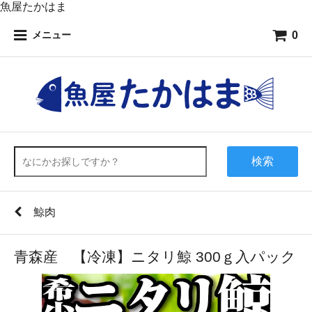
魚屋たかはま
0
メニュー
検索
鯨肉
青森産 【冷凍】ニタリ鯨 300ｇ入パック