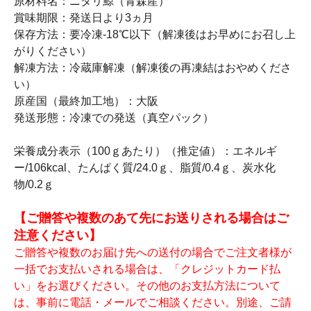
原材料名：ニタリ鯨（青森産）
賞味期限：発送日より3ヵ月
保存方法：要冷凍-18℃以下（解凍後はお早めにお召し上
がりください）
解凍方法：冷蔵庫解凍（解凍後の再凍結はおやめくださ
い）
原産国（最終加工地）：大阪
発送形態：冷凍での発送（真空パック）
栄養成分表示（100ｇあたり）（推定値）：エネルギ
ー/106kcal、たんぱく質/24.0ｇ、脂質/0.4ｇ、炭水化
物/0.2ｇ
【ご贈答や複数のあて先にお送りされる場合はご
注意ください】
ご贈答や複数のお届け先への送付の場合でご注文者様が
一括でお支払いされる場合は、「クレジットカード払
い」をお選びください。その他のお支払方法について
は、事前に電話・メールでご相談ください。別途、ご請