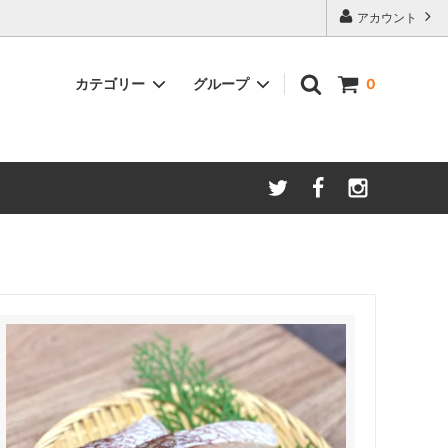
アカウント
カテゴリー
グループ
0
いくら・数の子・ほたてなど
一緒におすすめ品
一緒におすすめ品