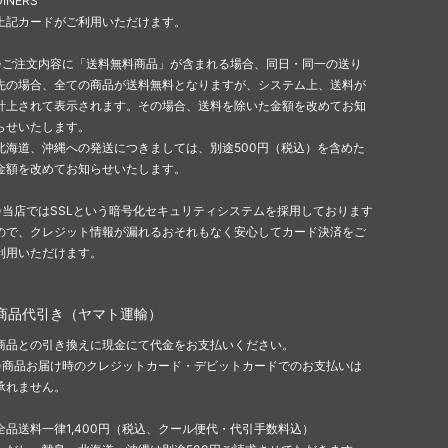
DINERS
上記カードがご利用いただけます。
※ご注文内容に「送料無料商品」が含まれる場合、同日・同一の送り
先の場合、全ての商品が送料無料となりますが、システム上、送料が
計上されて表示されます。その場合、送料を除いた金額を改めてお知
らせいたします。
北海道、沖縄への発送につきましては、別途500円（税込）を含めた
金額を改めてお知らせいたします。
※当店ではSSLという暗号化セキュリティシステムを採用しております
ので、クレジット情報が漏れるおそれもなく安心してカード決済をご
利用いただけます。
商品代引き（ヤマト運輸）
商品との引き換えに現金にて代金をお支払いください。
※商品お届け時のクレジットカード・デビットカードでのお支払いは
承れません。
全品送料一律1,400円（税込、クール便代・代引手数料込）