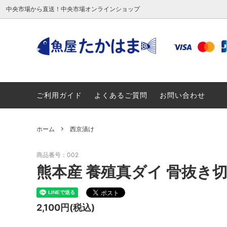
魚屋たかはま
中央市場から直送！中央市場オンラインショップ
魚屋さんのねこごはん
鮭
魚屋さ
ひめ鯛
ご利用ガイド
よくあるご質問
お問い合わせ
塩干商品（ちりめんなど）
調理・
ど）
ホーム
西京漬け
商品番号：002
熊本産 養殖真ダイ 骨抜き
2,100円(税込)