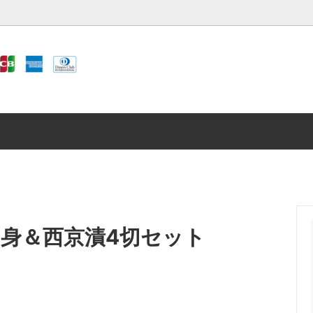
んのいぬごはん
西京漬け
お得なお試し品
加工品（ふぐ、かに、うなぎな
鯨肉
切身＆西京漬4切セット