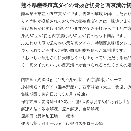
熊本県産養殖真ダイの骨抜き切身と西京漬け
熊本県天草産の養殖真ダイです。養殖の環境や餌にこだわ
りと旨味が凝縮されており他の養殖真ダイとは一味違いま
骨はあらかじめ取り除いていますのでお子様からご年配の
身約80ｇ×2切と西京漬け約80ｇ×2切のセット商品です。
ふんわり肉厚で柔らかい天草真ダイを、特製西京味噌ダレ
つくられている甘みの強い西京味噌を使った魚料理です。
「おいしい魚をさらに美味しく召し上がっていただける逸
く、真ダイのおいしい西京漬けが食べられるとたくさんの
内容量：約320ｇ（4切／切身2切・西京漬2切／ケース）
原材料名：真ダイ（熊本県産）、西京味噌（大豆、食塩、
賞味期限：製造日より3ヵ月（冷凍）
保存方法：要冷凍-18℃以下（解凍後はお早めにお召し上
解凍方法：氷水解凍、流水解凍、自然解凍
原産国（最終加工地）：熊本
発送形態：段ボールまたは発泡スチロール箱