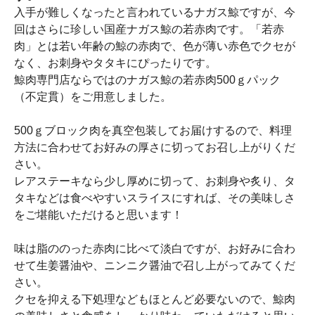
入手が難しくなったと言われているナガス鯨ですが、今
回はさらに珍しい国産ナガス鯨の若赤肉です。「若赤
肉」とは若い年齢の鯨の赤肉で、色が薄い赤色でクセが
なく、お刺身やタタキにぴったりです。
鯨肉専門店ならではのナガス鯨の若赤肉500ｇパック
（不定貫）をご用意しました。
500ｇブロック肉を真空包装してお届けするので、料理
方法に合わせてお好みの厚さに切ってお召し上がりくだ
さい。
レアステーキなら少し厚めに切って、お刺身や炙り、タ
タキなどは食べやすいスライスにすれば、その美味しさ
をご堪能いただけると思います！
味は脂ののった赤肉に比べて淡白ですが、お好みに合わ
せて生姜醤油や、ニンニク醤油で召し上がってみてくだ
さい。
クセを抑える下処理などもほとんど必要ないので、鯨肉