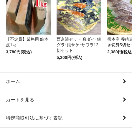
【不定貫】業務用 鯨本
西京漬セット 真ダイ･銀
熊本産 養殖
皮1㎏
ダラ･銀サケ･サワラ12
き切身5切セ
切セット
3,780円(税込)
2,380円(税込
5,200円(税込)
ホーム
カートを見る
特定商取引法に基づく表記