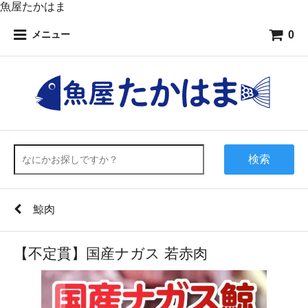
魚屋たかはま
0
メニュー
検索
鯨肉
【不定貫】国産ナガス 若赤肉